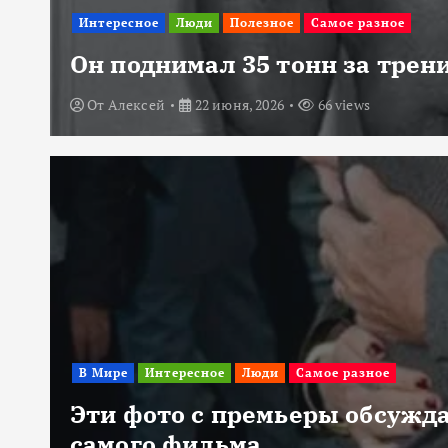
Интересное
Люди
Полезное
Самое разное
Он поднимал 35 тонн за трени
От
Алексей
22 июня, 2026
66 views
В Мире
Интересное
Люди
Самое разное
Эти фото с премьеры обсужда
самого фильма