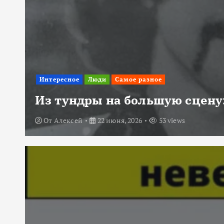
Интересное
Люди
Самое разное
Из тундры на большую сцену:
От
Алексей
22 июня, 2026
53 views