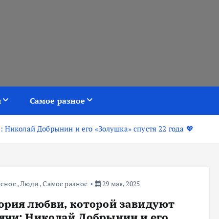
я
Самое разное
: Николай Добрынин и его «Золушка» спустя 22 года 💖
есное
,
Люди
,
Самое разное
29 мая, 2025
ория любви, которой завидуют
ячи: Николай Добрынин и его