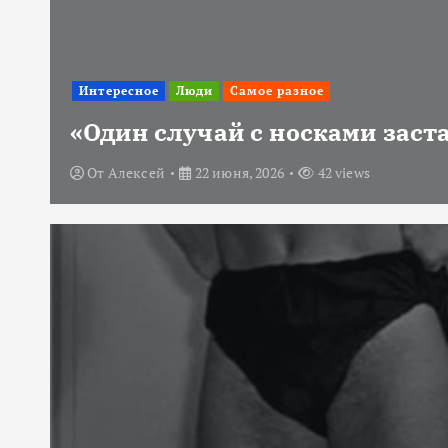
Интересное
Люди
Самое разное
«Один случай с носками заст
От
Алексей
22 июня, 2026
42 views