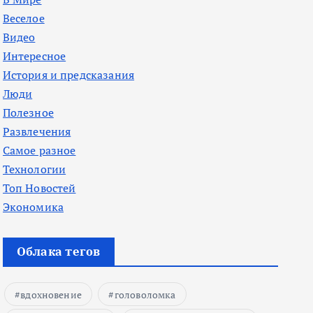
Веселое
Видео
Интересное
История и предсказания
Люди
Полезное
Развлечения
Самое разное
Технологии
Топ Новостей
Экономика
Облака тегов
вдохновение
головоломка