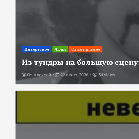
Интересное
Люди
Самое разное
Из тундры на большую сцену:
От
Алексей
22 июня, 2026
54 views