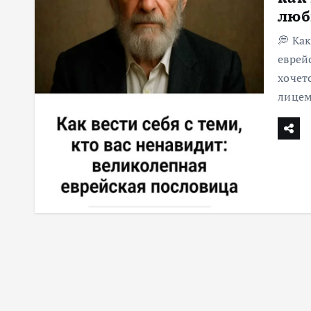
люб
м
у
💭 Как
еврей
хочет
лицем