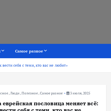
я
Самое разное
 вести себя с теми, кто вас не любит»
есное
,
Люди
,
Полезное
,
Самое разное
3 июля, 2025
а еврейская пословица меняет всё:
вести себя с теми, кто вас не