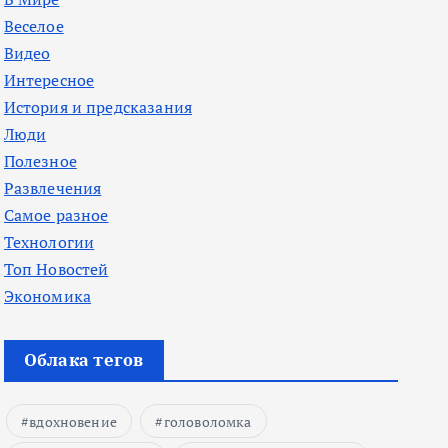
Веселое
Видео
Интересное
История и предсказания
Люди
Полезное
Развлечения
Самое разное
Технологии
Топ Новостей
Экономика
Облака тегов
вдохновение
головоломка