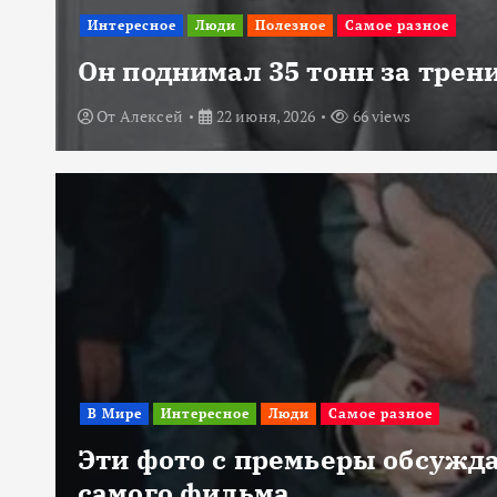
Интересное
Люди
Полезное
Самое разное
Он поднимал 35 тонн за трени
От
Алексей
22 июня, 2026
66 views
В Мире
Интересное
Люди
Самое разное
Эти фото с премьеры обсужда
самого фильма