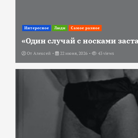
Интересное
Люди
Самое разное
«Один случай с носками заст
От
Алексей
22 июня, 2026
43 views