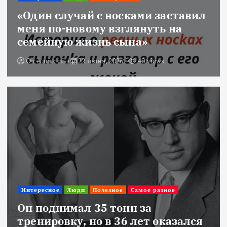
«Один случай с носками заставил
меня по-новому взглянуть на
семейную жизнь сына»
От
Алексей
22 июня, 2026
40 views
Интересное
Люди
Полезное
Самое разное
Он поднимал 35 тонн за
тренировку, но в 36 лет оказался