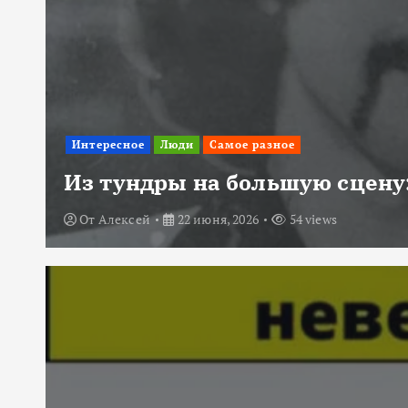
Интересное
Люди
Самое разное
Из тундры на большую сцену:
От
Алексей
22 июня, 2026
54 views