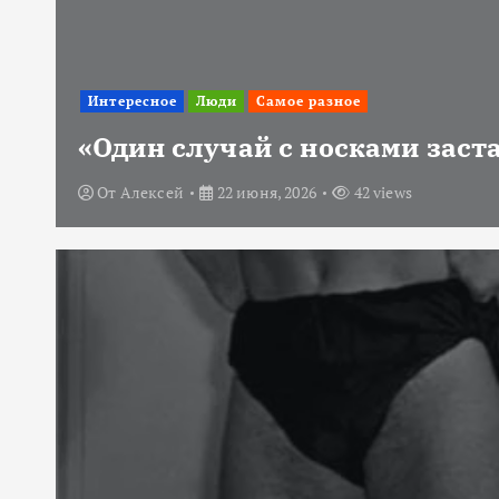
Интересное
Люди
Самое разное
«Один случай с носками заст
От
Алексей
22 июня, 2026
42 views