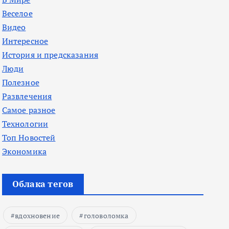
Веселое
Видео
Интересное
История и предсказания
Люди
Полезное
Развлечения
Самое разное
Технологии
Топ Новостей
Экономика
Облака тегов
вдохновение
головоломка