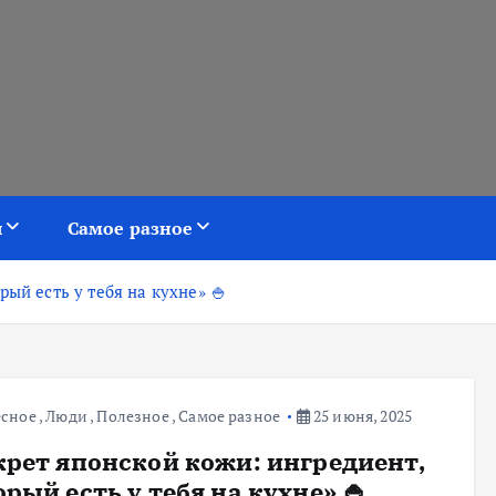
я
Самое разное
рый есть у тебя на кухне» 🍚
есное
,
Люди
,
Полезное
,
Самое разное
25 июня, 2025
крет японской кожи: ингредиент,
рый есть у тебя на кухне» 🍚