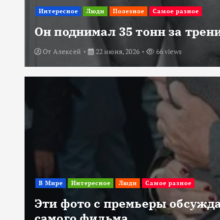
Интересное
Люди
Полезное
Самое разное
Он поднимал 35 тонн за трени
От
Алексей
22 июня, 2026
66 views
В Мире
Интересное
Люди
Самое разное
Эти фото с премьеры обсужда
самого фильма