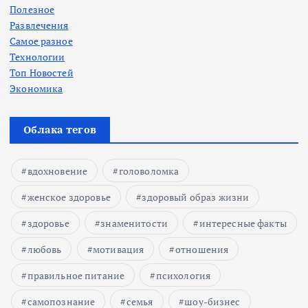
Полезное
Развлечения
Самое разное
Технологии
Топ Новостей
Экономика
Облака тегов
вдохновение
головоломка
женское здоровье
здоровый образ жизни
здоровье
знаменитости
интересные факты
любовь
мотивация
отношения
правильное питание
психология
самопознание
семья
шоу-бизнес