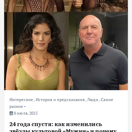
Интересное
,
История и предсказания
,
Люди
,
Самое
разное
8 июля, 2025
24 года спустя: как изменились
звёзды культовой «Мумии» и почему