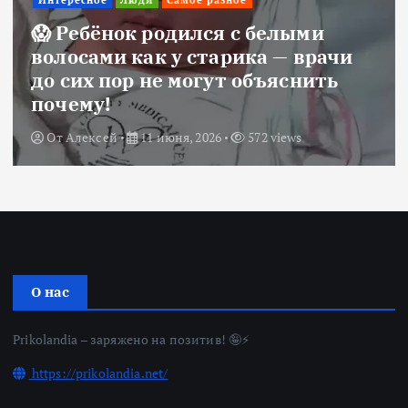
Интересное
Люди
Самое разное
😱 Ребёнок родился с белыми
волосами как у старика — врачи
до сих пор не могут объяснить
почему!
От
Алексей
11 июня, 2026
572 views
О нас
Prikolandia – заряжено на позитив! 🤪⚡
https://prikolandia.net/