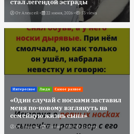
стал легендой эстрады
От
Алексей
22 июня, 2026
53 views
Интересное
Люди
Самое разное
«Один случай с носками заставил
меня по-новому взглянуть на
семейную жизнь сына»
От
Алексей
22 июня, 2026
42 views