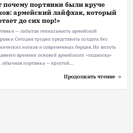
т почему портянки были круче
ков: армейский лайфхак, который
тает до сих пор!»
ртянки — забытая гениальность армейской
ровки Сегодня трудно представить солдата без
мических носков и современных берцев. Но вплоть
давнего времени основой армейского «подноска»
 обычная портянка — простой…
Продолжить чтение