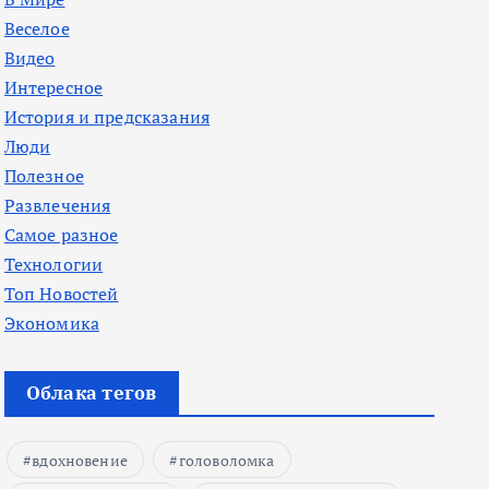
Веселое
Видео
Интересное
История и предсказания
Люди
Полезное
Развлечения
Самое разное
Технологии
Топ Новостей
Экономика
Облака тегов
вдохновение
головоломка