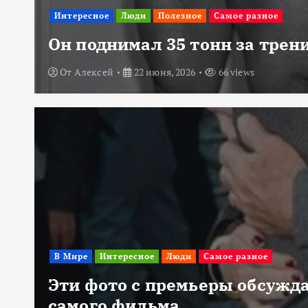
Интересное
Люди
Полезное
Самое разное
Он поднимал 35 тонн за трени
От
Алексей
22 июня, 2026
66 views
В Мире
Интересное
Люди
Самое разное
Эти фото с премьеры обсужда
самого фильма