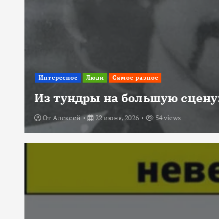
Интересное
Люди
Самое разное
Из тундры на большую сцену:
От
Алексей
22 июня, 2026
54 views