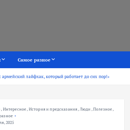
я
Самое разное
 армейский лайфхак, который работает до сих пор!»
е
,
Интересное
,
История и предсказания
,
Люди
,
Полезное
,
разное
я, 2025