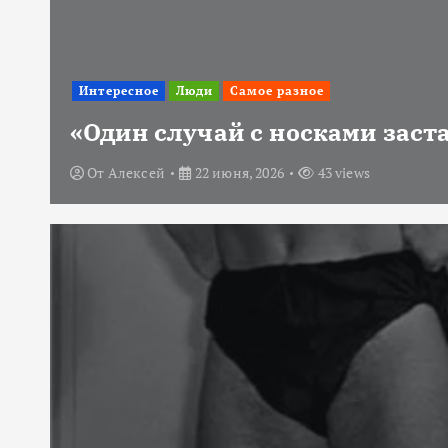
Интересное
Люди
Самое разное
«Один случай с носками заст
От
Алексей
22 июня, 2026
43 views