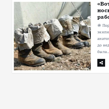
«Во
м
нос
у
рабо
🪖 По
экипи
анато
до не
была…