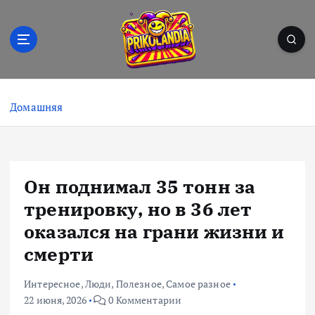
П
е
р
е
й
Prikolandia – заряжено на позитив! 🤪⚡
т
и
Домашняя
к
с
о
д
Он поднимал 35 тонн за
е
р
тренировку, но в 36 лет
ж
оказался на грани жизни и
и
смерти
м
о
м
Интересное
,
Люди
,
Полезное
,
Самое разное
у
22 июня, 2026
0 Комментарии