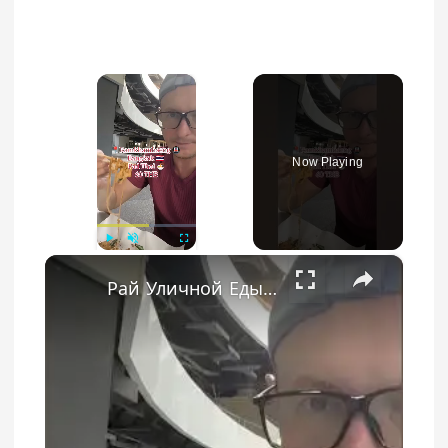
×
Now Playing
×
Play
Unmute
Fullscreen
Рай Уличной Еды: Пад Тай за 60 Батов под Станцией Рамкхамхаенг 🍜💫