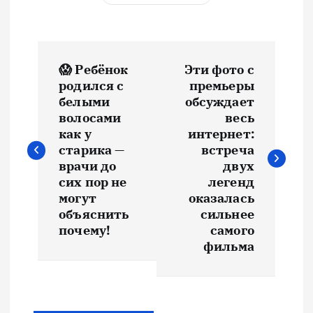
Н
😱 Ребёнок
Эти фото с
а
родился с
премьеры
белыми
обсуждает
в
волосами
весь
как у
интернет:
и
старика —
встреча
врачи до
двух
сих пор не
легенд
г
могут
оказалась
объяснить
сильнее
а
почему!
самого
фильма
ц
и