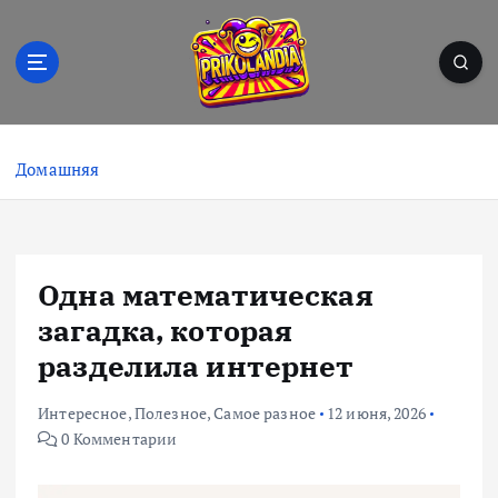
П
е
р
е
й
Prikolandia – заряжено на позитив! 🤪⚡
т
и
Домашняя
к
с
о
д
Одна математическая
е
р
загадка, которая
ж
разделила интернет
и
м
Интересное
,
Полезное
,
Самое разное
12 июня, 2026
о
0 Комментарии
м
у