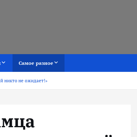
я
Самое разное
ый никто не ожидает!»
амца