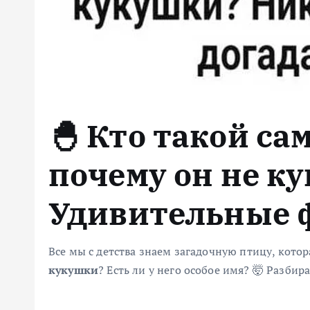
🐣 Кто такой са
почему он не к
Удивительные 
Все мы с детства знаем загадочную птицу, котора
кукушки
? Есть ли у него особое имя? 🤯 Разбир