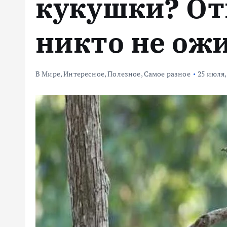
кукушки? От
м
у
никто не ожи
В Мире
,
Интересное
,
Полезное
,
Самое разное
25 июля,