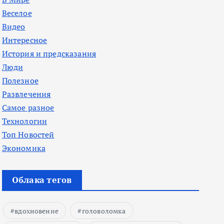
Веселое
Видео
Интересное
История и предсказания
Люди
Полезное
Развлечения
Самое разное
Технологии
Топ Новостей
Экономика
Облака тегов
вдохновение
головоломка