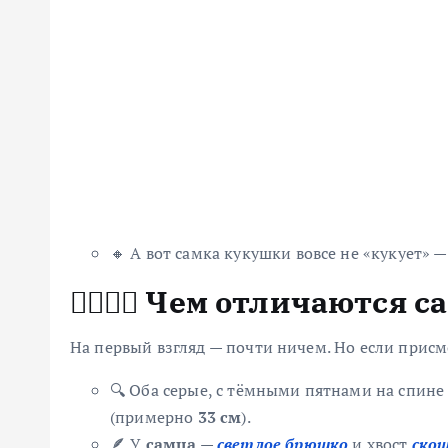
🔸 А вот самка кукушки вовсе не «кукует» —
🧍‍♂️🧍‍♀️ Чем отличаются
На первый взгляд — почти ничем. Но если прис
🔍 Оба серые, с тёмными пятнами на спине
(примерно
33 см
).
🪶 У
самца
—
светлое брюшко
и хвост
скош