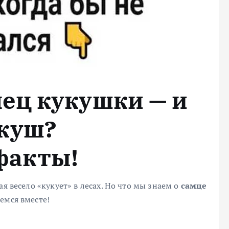
мец кукушки — и
укуш?
факты!
я весело «кукует» в лесах. Но что мы знаем о
самце
аемся вместе!