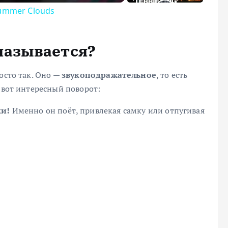
 Summer Clouds
называется?
осто так. Оно —
звукоподражательное
, то есть
 вот интересный поворот:
ки!
Именно он поёт, привлекая самку или отпугивая