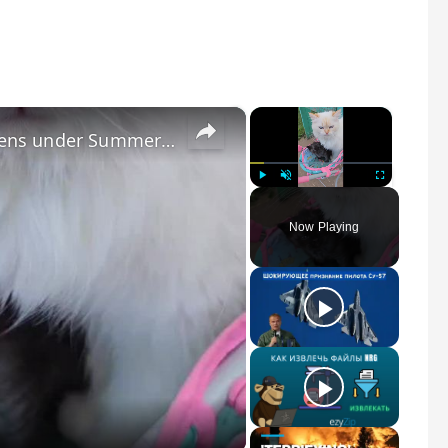
×
×
Dapper Cat Pulling a Stroller of Kittens under Summer Clouds
Play
Unmute
Fullscreen
Now Playing
 Video