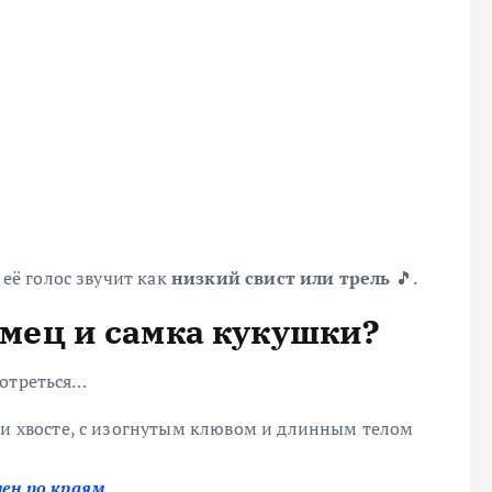
 её голос звучит как
низкий свист или трель
🎵.
 самец и самка кукушки?
мотреться…
 и хвосте, с изогнутым клювом и длинным телом
ен по краям
.