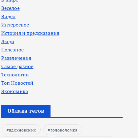
Веселое
Видео
Интересное
История и предсказания
Люди
Полезное
Развлечения
Самое разное
Технологии
Топ Новостей
Экономика
Облака тегов
вдохновение
головоломка