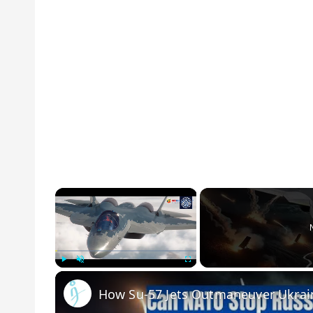
×
Play
Unmute
Fullscreen