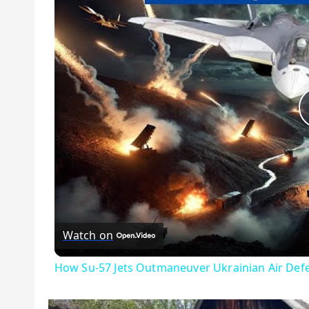
Watch on
How Su-57 Jets Outmaneuver Ukrainian Air Defen