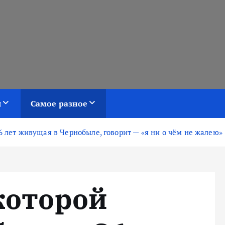
я
Самое разное
6 лет живущая в Чернобыле, говорит — «я ни о чём не жалею»
которой