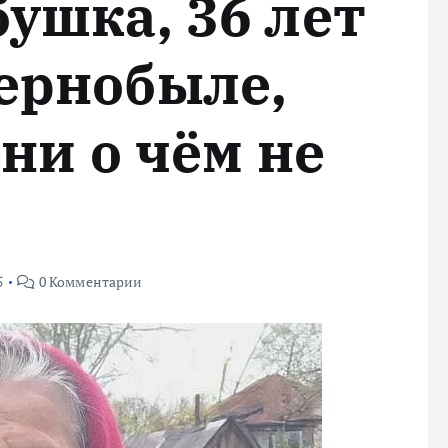
ушка, 36 лет
ернобыле,
 ни о чём не
5
0 Комментарии