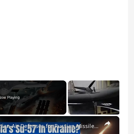
Now Playing
×
How Su-57 Jets Outmaneuver Ukrainian Air Defenses for Russian Missile Strikes