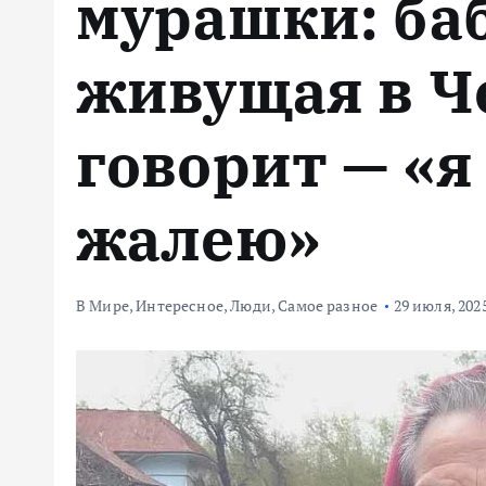
мурашки: баб
м
у
живущая в Ч
говорит — «я
жалею»
В Мире
,
Интересное
,
Люди
,
Самое разное
29 июля, 202