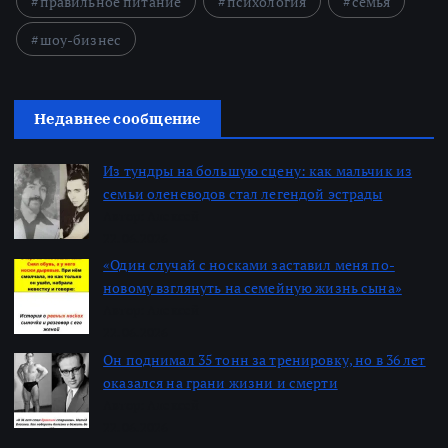
правильное питание
психология
семья
шоу-бизнес
Недавнее сообщение
Из тундры на большую сцену: как мальчик из
семьи оленеводов стал легендой эстрады
Автор: Алексей
22.06.2026
«Один случай с носками заставил меня по-
новому взглянуть на семейную жизнь сына»
Автор: Алексей
22.06.2026
Он поднимал 35 тонн за тренировку, но в 36 лет
оказался на грани жизни и смерти
Автор: Алексей
22.06.2026