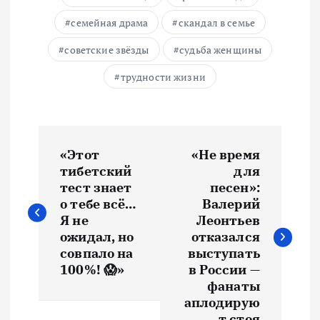
семейная драма
скандал в семье
советские звёзды
судьба женщины
трудности жизни
Н
«Этот
«Не время
а
тибетский
для
тест знает
песен»:
в
о тебе всё…
Валерий
Я не
Леонтьев
и
ожидал, но
отказался
совпало на
выступать
100%! 😱»
в России —
г
фанаты
аплодирую
а
т стоя