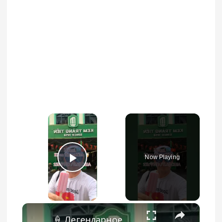
×
Now Playing
Play Video
×
🍦 Легендарное мороженое в Ханое — Kem Tràng Tiền