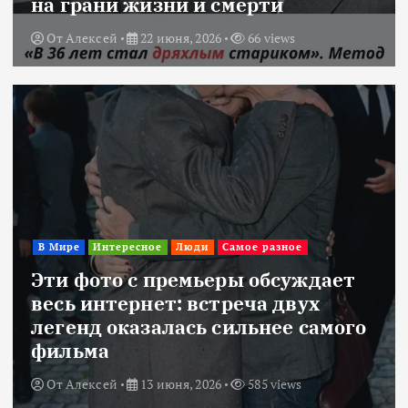
на грани жизни и смерти
От
Алексей
22 июня, 2026
66 views
В Мире
Интересное
Люди
Самое разное
Эти фото с премьеры обсуждает
весь интернет: встреча двух
легенд оказалась сильнее самого
фильма
От
Алексей
13 июня, 2026
585 views