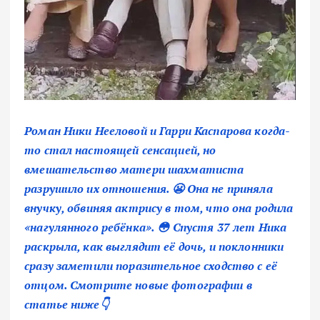
Роман Ники Нееловой и Гарри Каспарова когда-
то стал настоящей сенсацией, но
вмешательство матери шахматиста
разрушило их отношения. 😬 Она не приняла
внучку, обвиняя актрису в том, что она родила
«нагулянного ребёнка». 😳 Спустя 37 лет Ника
раскрыла, как выглядит её дочь, и поклонники
сразу заметили поразительное сходство с её
отцом. Смотрите новые фотографии в
статье ниже👇