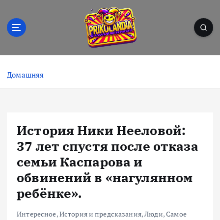
П
е
р
е
й
Prikolandia – заряжено на позитив! 🤪⚡
т
и
Домашняя
к
с
о
д
История Ники Нееловой:
е
р
37 лет спустя после отказа
ж
семьи Каспарова и
и
обвинений в «нагулянном
м
о
ребёнке».
м
у
Интересное
,
История и предсказания
,
Люди
,
Самое