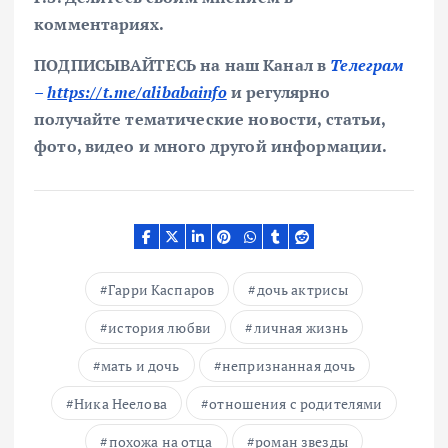
комментариях.
ПОДПИСЫВАЙТЕСЬ на наш Канал в
Телеграм
–
https://t.me/alibabainfo
и регулярно
получайте тематические новости, статьи,
фото, видео и много другой информации.
Гарри Каспаров
дочь актрисы
история любви
личная жизнь
мать и дочь
непризнанная дочь
Ника Неелова
отношения с родителями
похожа на отца
роман звезды