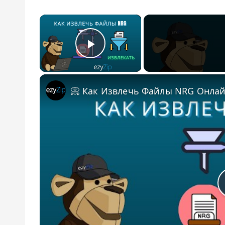
×
Play Video