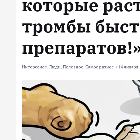
которые рас
м
у
тромбы быст
препаратов!
Интересное
,
Люди
,
Полезное
,
Самое разное
14 января,