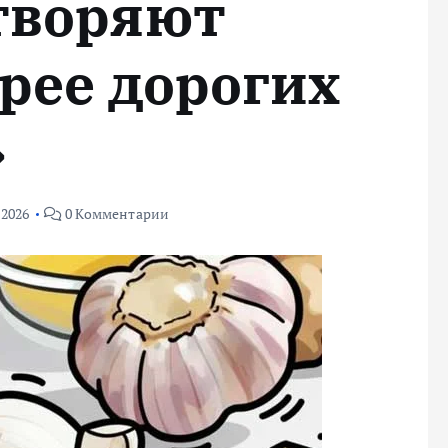
творяют
рее дорогих
»
 2026
0 Комментарии