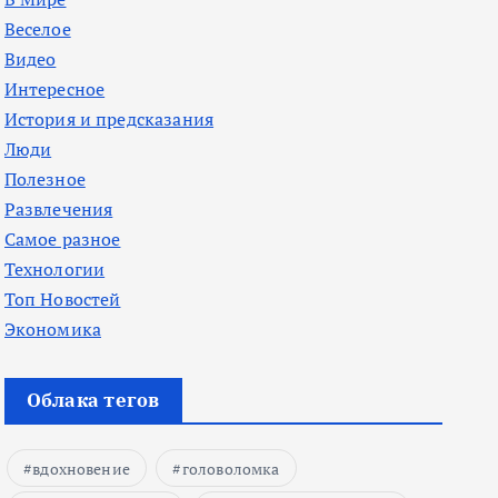
Веселое
Видео
Интересное
История и предсказания
Люди
Полезное
Развлечения
Самое разное
Технологии
Топ Новостей
Экономика
Облака тегов
вдохновение
головоломка