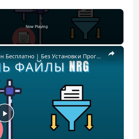
Now Playing
×
📀 Как Извлечь Файлы NRG Онлайн Бесплатно | Без Установки Программ
Play Video