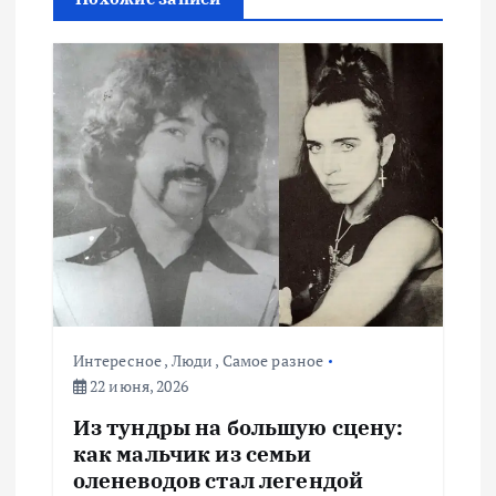
п
о
з
а
п
и
с
Интересное
,
Люди
,
Самое разное
22 июня, 2026
я
Из тундры на большую сцену:
как мальчик из семьи
м
оленеводов стал легендой