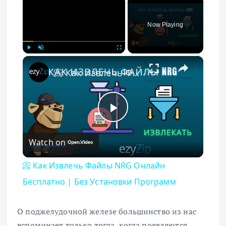
Now Playing
×
Play
Unmute
Fullscreen
📀 Как Извлечь Файлы NRG Онлайн Бесплатно | Без Установки Программ
Play Video
Watch on
📀 Как Извлечь Файлы NRG Онлайн
Бесплатно | Без Установки Программ
О поджелудочной железе большинство из нас
вспоминает только тогда, когда появляются