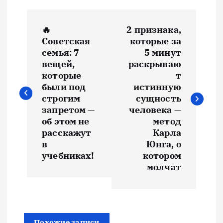
Н
🔥
2 признака,
а
Советская
которые за
семья: 7
5 минут
в
вещей,
раскрываю
которые
т
и
были под
истинную
строгим
сущность
запретом —
человека —
г
об этом не
метод
расскажут
Карла
а
в
Юнга, о
учебниках!
котором
ц
молчат
и
я
Похожие записи