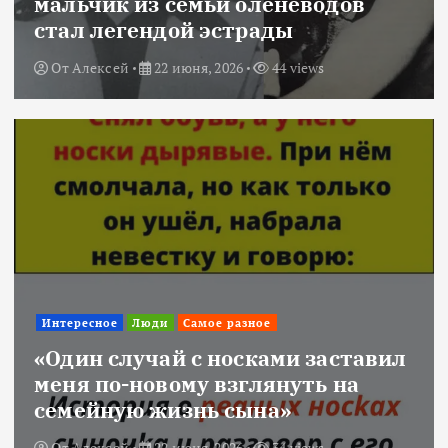
мальчик из семьи оленеводов
стал легендой эстрады
От
Алексей
22 июня, 2026
44 views
Интересное
Люди
Самое разное
«Один случай с носками заставил
меня по-новому взглянуть на
семейную жизнь сына»
От
Алексей
22 июня, 2026
34 views