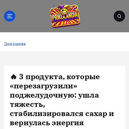
П
е
р
е
й
Prikolandia – заряжено на позитив! 🤪⚡
т
и
Домашняя
к
с
о
д
🔥 3 продукта, которые
е
р
«перезагрузили»
ж
поджелудочную: ушла
и
тяжесть,
м
о
стабилизировался сахар и
м
вернулась энергия
у